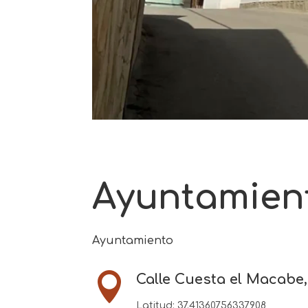
Ayuntamien
Ayuntamiento

Calle Cuesta el Macabe,
Latitud:
37.41360756337908