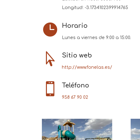
Longitud:
-3.1734102399914765

Horario
Lunes a viernes de 9:00 a 15:00.

Sitio web
http://www.fonelas.es/

Teléfono
958 67 90 02