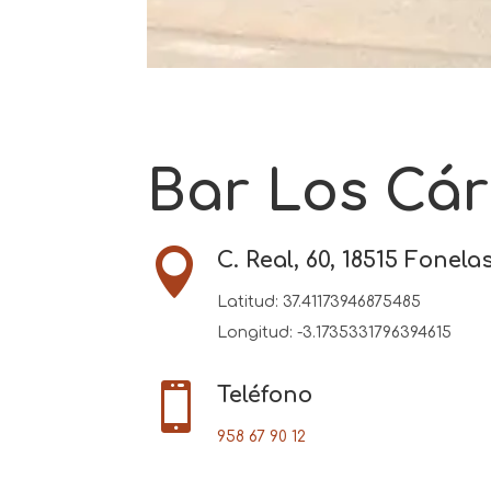
Bar Los Cá

C. Real, 60, 18515 Fonel
Latitud:
37.41173946875485
Longitud:
-3.1735331796394615

Teléfono
958 67 90 12