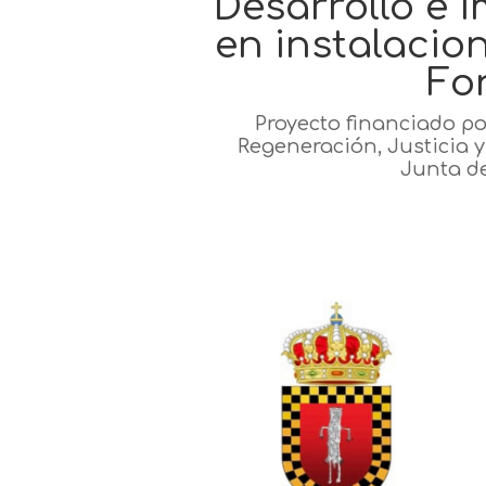
Desarrollo e 
en instalacion
Fo
Proyecto financiado po
Regeneración, Justicia 
Junta d