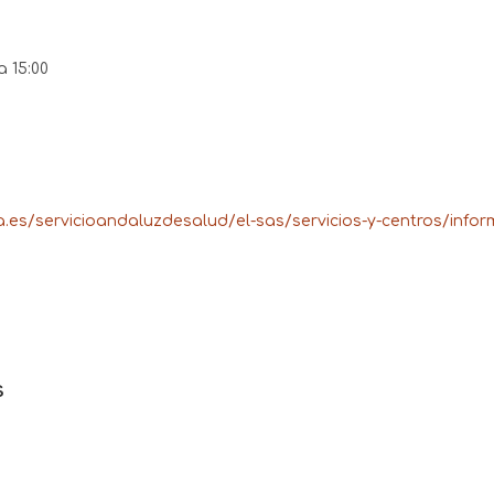
a 15:00
a.es/servicioandaluzdesalud/el-sas/servicios-y-centros/info
s