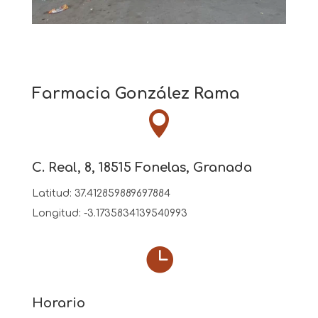
Farmacia González Rama

C. Real, 8, 18515 Fonelas, Granada
Latitud:
37.412859889697884
Longitud:
-3.1735834139540993

Horario